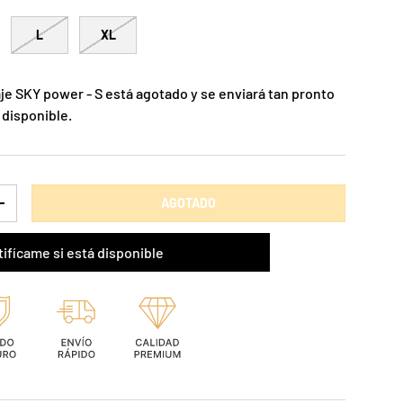
L
XL
je SKY power - S
está agotado y se enviará tan pronto
 disponible.
AGOTADO
+
ifícame si está disponible