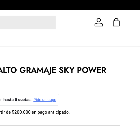
OS A TODO COLOMBIA! VENTAS HACIENDO CLICK AQUI
X MAYOR
Y DET
Iniciar sesión
Bolsa
ALTO GRAMAJE SKY POWER
rtir de $200.000 en pago anticipado.