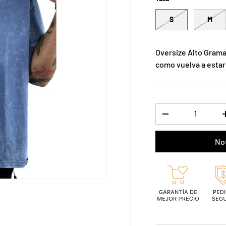
S
M
Oversize Alto Grama
como vuelva a estar
Cant.
-
Not